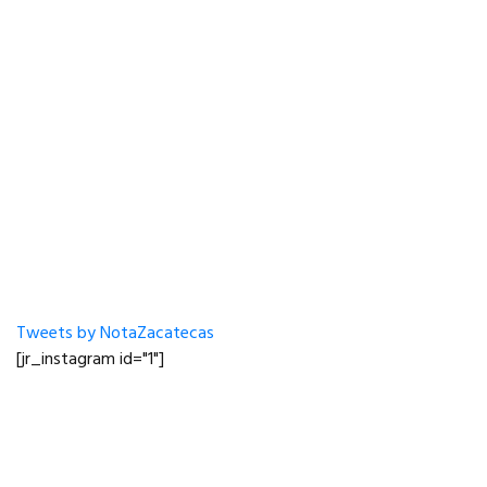
Tweets by NotaZacatecas
[jr_instagram id="1"]