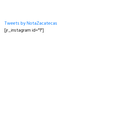
Tweets by NotaZacatecas
[jr_instagram id="1"]