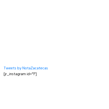
Tweets by NotaZacatecas
[jr_instagram id="1"]