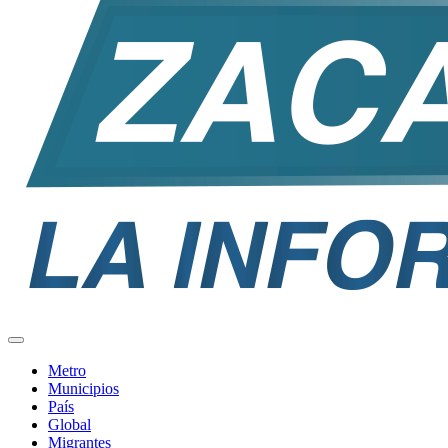
Metro
Municipios
País
Global
Migrantes