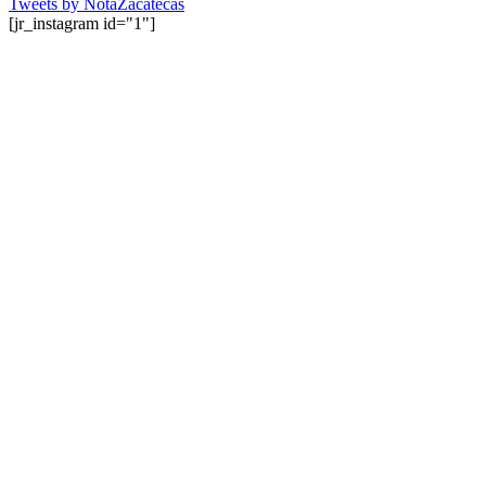
Tweets by NotaZacatecas
[jr_instagram id="1"]