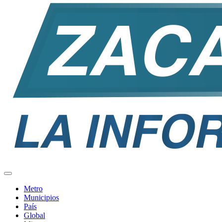
Metro
Municipios
País
Global