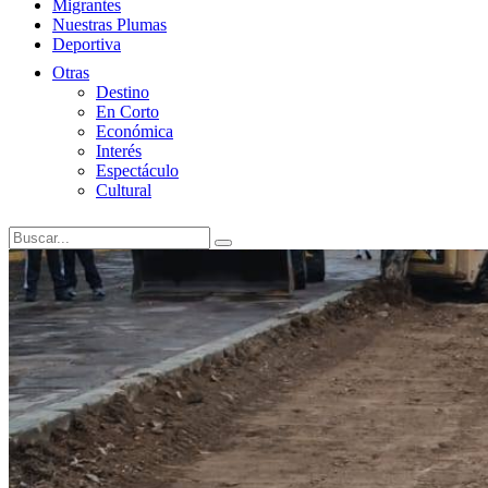
Migrantes
Nuestras Plumas
Deportiva
Otras
Destino
En Corto
Económica
Interés
Espectáculo
Cultural