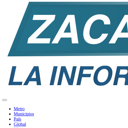
Metro
Municipios
País
Global