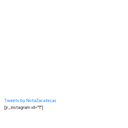
Tweets by NotaZacatecas
[jr_instagram id="1"]