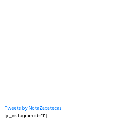
Tweets by NotaZacatecas
[jr_instagram id="1"]