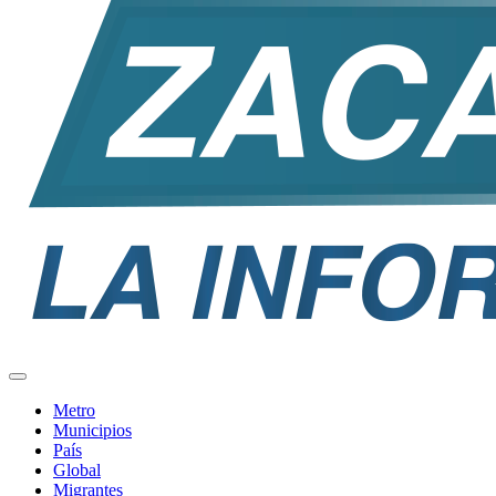
Metro
Municipios
País
Global
Migrantes