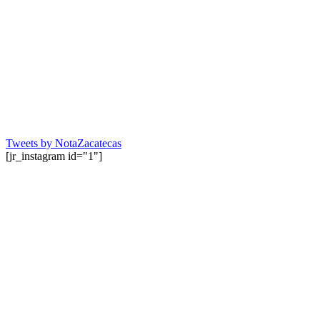
Tweets by NotaZacatecas
[jr_instagram id="1"]