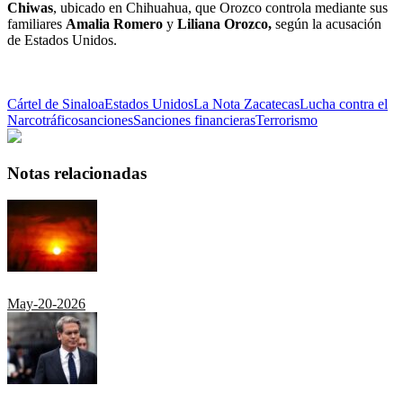
Chiwas
, ubicado en Chihuahua, que Orozco controla mediante sus
familiares
Amalia Romero
y
Liliana Orozco,
según la acusación
de Estados Unidos.
Cártel de Sinaloa
Estados Unidos
La Nota Zacatecas
Lucha contra el
Narcotráfico
sanciones
Sanciones financieras
Terrorismo
Notas relacionadas
May-20-2026