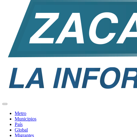
Metro
Municipios
País
Global
Migrantes