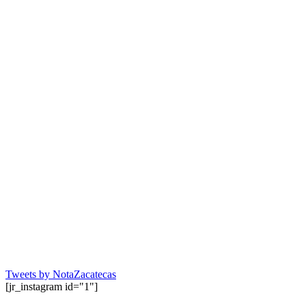
Tweets by NotaZacatecas
[jr_instagram id="1"]