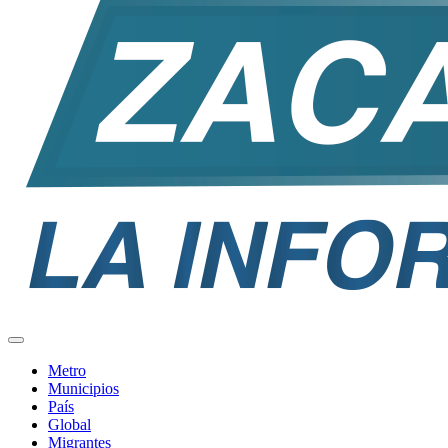
Metro
Municipios
País
Global
Migrantes