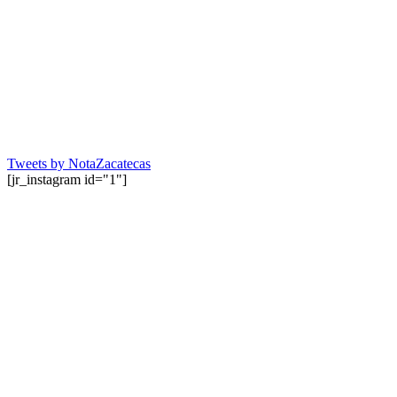
Tweets by NotaZacatecas
[jr_instagram id="1"]