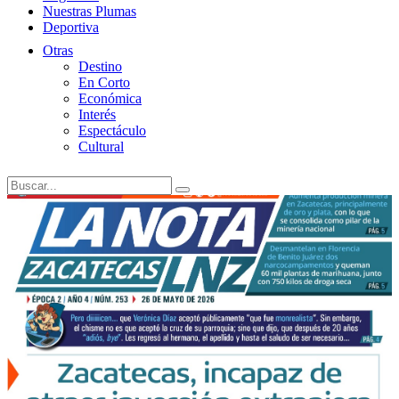
Nuestras Plumas
Deportiva
Otras
Destino
En Corto
Económica
Interés
Espectáculo
Cultural