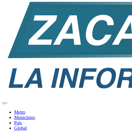
Metro
Municipios
País
Global