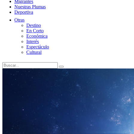
Migrantes
Nuestras Plumas
Deportiva
Otras
Destino
En Corto
Económica
Interés
Espectáculo
Cultural