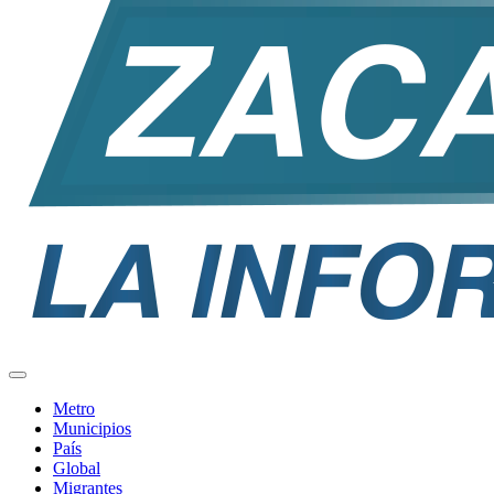
Metro
Municipios
País
Global
Migrantes