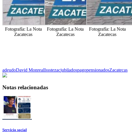
Fotografía: La Nota
Fotografía: La Nota
Fotografía: La Nota
Zacatecas
Zacatecas
Zacatecas
adeudo
David Monreal
Issstezac
jubilados
pago
pensionados
Zacatecas
Notas relacionadas
Servicio social