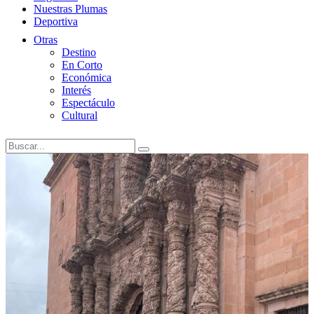
Nuestras Plumas
Deportiva
Otras
Destino
En Corto
Económica
Interés
Espectáculo
Cultural