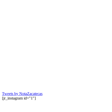
Tweets by NotaZacatecas
[jr_instagram id="1"]