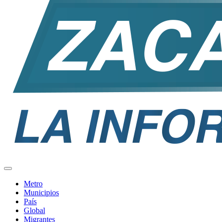
Metro
Municipios
País
Global
Migrantes