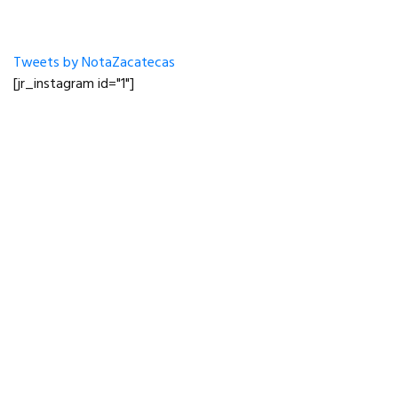
Tweets by NotaZacatecas
[jr_instagram id="1"]