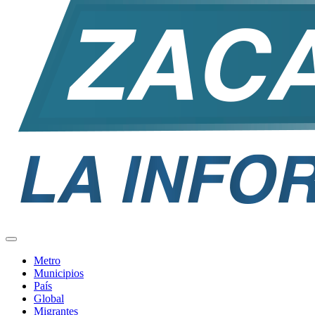
Metro
Municipios
País
Global
Migrantes