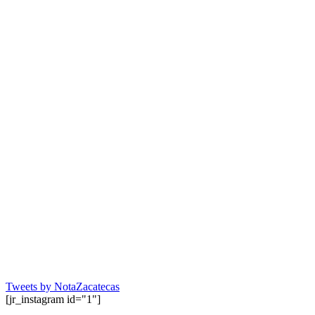
Tweets by NotaZacatecas
[jr_instagram id="1"]