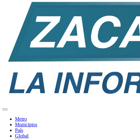
Metro
Municipios
País
Global