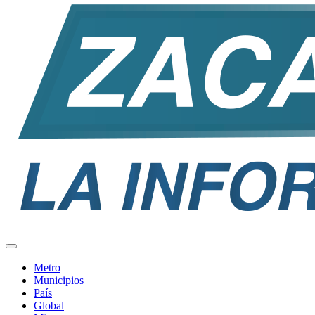
Metro
Municipios
País
Global