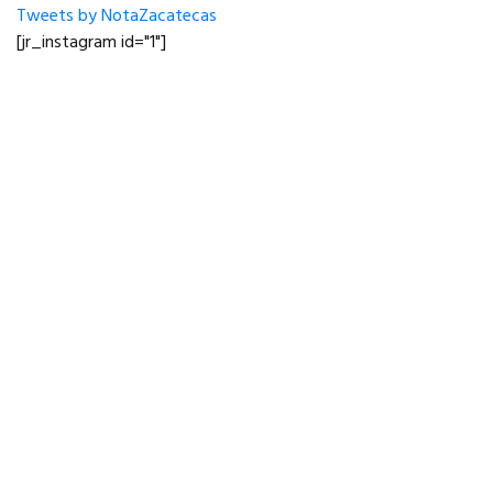
Tweets by NotaZacatecas
[jr_instagram id="1"]