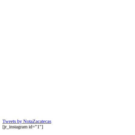
Tweets by NotaZacatecas
[jr_instagram id="1"]