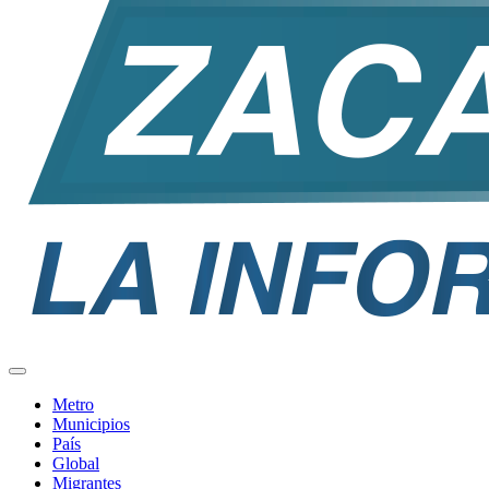
Metro
Municipios
País
Global
Migrantes