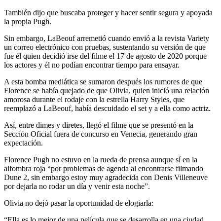
También dijo que buscaba proteger y hacer sentir segura y apoyada
la propia Pugh.
Sin embargo, LaBeouf arremetió cuando envió a la revista Variety
un correo electrónico con pruebas, sustentando su versión de que
fue él quien decidió irse del filme el 17 de agosto de 2020 porque
los actores y él no podían encontrar tiempo para ensayar.
A esta bomba mediática se sumaron después los rumores de que
Florence se había quejado de que Olivia, quien inició una relación
amorosa durante el rodaje con la estrella Harry Styles, que
reemplazó a LaBeouf, había descuidado el set y a ella como actriz.
Así, entre dimes y diretes, llegó el filme que se presentó en la
Sección Oficial fuera de concurso en Venecia, generando gran
expectación.
Florence Pugh no estuvo en la rueda de prensa aunque sí en la
alfombra roja “por problemas de agenda al encontrarse filmando
Dune 2, sin embargo estoy muy agradecida con Denis Villeneuve
por dejarla no rodar un día y venir esta noche”.
Olivia no dejó pasar la oportunidad de elogiarla:
“Ella es lo mejor de una película que se desarrolla en una ciudad