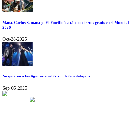
Maná, Carlos Santana y ‘El Potrillo’ darán conciertos gratis en el Mundial
2026
Oct-28-2025
No quieren a los Aguilar en el Grito de Guadalajara
Sep-05-2025