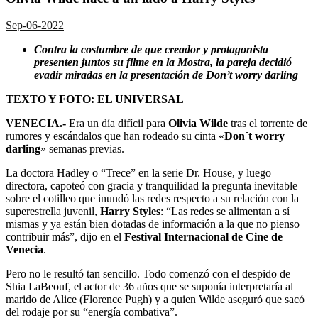
Sep-06-2022
Contra la costumbre de que creador y protagonista
presenten juntos su filme en la Mostra, la pareja decidió
evadir miradas en la presentación de Don’t worry darling
TEXTO Y FOTO: EL UNIVERSAL
VENECIA.-
Era un día difícil para
Olivia Wilde
tras el torrente de
rumores y escándalos que han rodeado su cinta «
Don´t worry
darling
» semanas previas.
La doctora Hadley o “Trece” en la serie Dr. House, y luego
directora, capoteó con gracia y tranquilidad la pregunta inevitable
sobre el cotilleo que inundó las redes respecto a su relación con la
superestrella juvenil,
Harry Styles
: “Las redes se alimentan a sí
mismas y ya están bien dotadas de información a la que no pienso
contribuir más”, dijo en el
Festival Internacional de Cine de
Venecia
.
Pero no le resultó tan sencillo. Todo comenzó con el despido de
Shia LaBeouf, el actor de 36 años que se suponía interpretaría al
marido de Alice (Florence Pugh) y a quien Wilde aseguró que sacó
del rodaje por su “energía combativa”.