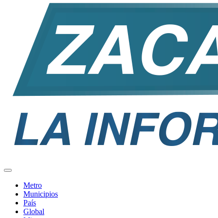
Metro
Municipios
País
Global