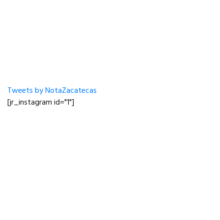
Tweets by NotaZacatecas
[jr_instagram id="1"]