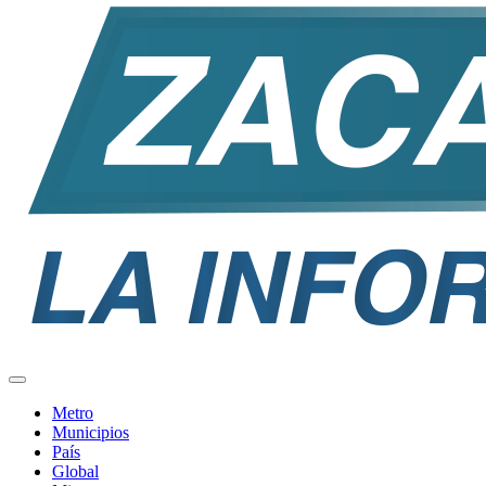
Metro
Municipios
País
Global