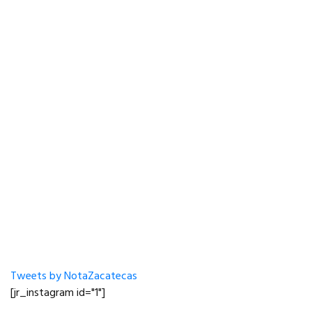
Tweets by NotaZacatecas
[jr_instagram id="1"]