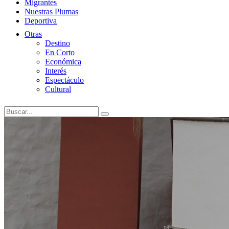
Migrantes
Nuestras Plumas
Deportiva
Otras
Destino
En Corto
Económica
Interés
Espectáculo
Cultural