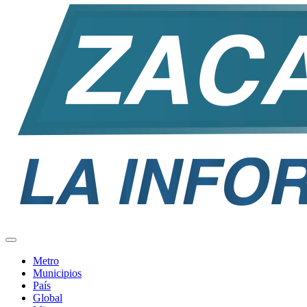
Metro
Municipios
País
Global