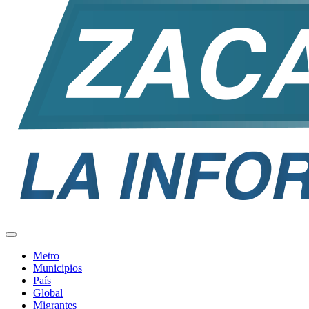
Metro
Municipios
País
Global
Migrantes