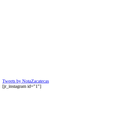
Tweets by NotaZacatecas
[jr_instagram id="1"]