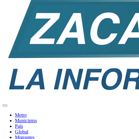
Metro
Municipios
País
Global
Migrantes