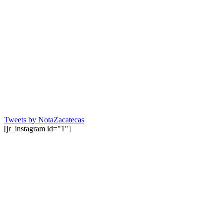
Tweets by NotaZacatecas
[jr_instagram id="1"]