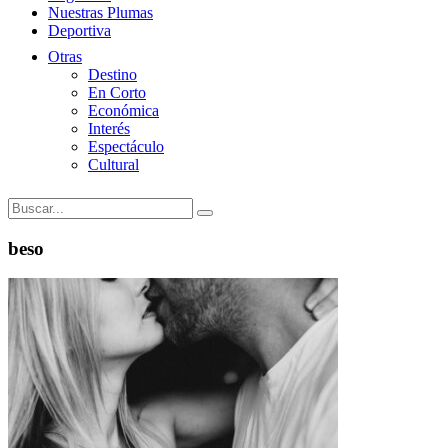
Nuestras Plumas
Deportiva
Otras
Destino
En Corto
Económica
Interés
Espectáculo
Cultural
beso