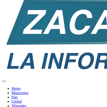
Metro
Municipios
País
Global
Migrantes