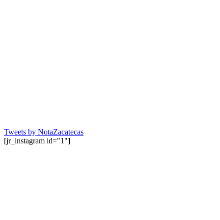
Tweets by NotaZacatecas
[jr_instagram id="1"]