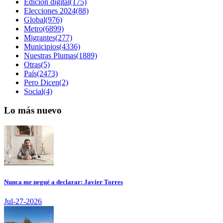
Edición digital(175)
Elecciones 2024(88)
Global(976)
Metro(6899)
Migrantes(277)
Municipios(4336)
Nuestras Plumas(1889)
Otras(5)
País(2473)
Pero Dicen(2)
Social(4)
Lo más nuevo
Nunca me negué a declarar: Javier Torres
Jul-27-2026