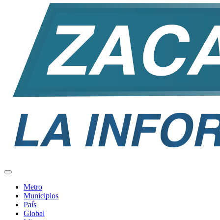
Metro
Municipios
País
Global