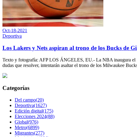
Oct-18-2021
Deportiva
Los Lakers y Nets aspiran al trono de los Bucks de
Texto y fotografía: AFP LOS ÁNGELES, EU.- La NBA inaugura el ma
dudas que resolver, intentarán asaltar el trono de los Milwaukee Bu
Categorías
Del campo(20)
Deportiva(1627)
Edición digital(175)
Elecciones 2024(88)
Global(976)
Metro(6899)
Migrantes(277)