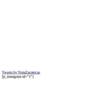
Tweets by NotaZacatecas
[jr_instagram id="1"]