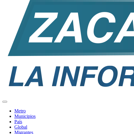
Metro
Municipios
País
Global
Migrantes