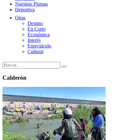
Nuestras Plumas
Deportiva
Otras
Destino
En Corto
Económica
Interés
Espectáculo
Cultural
Calderón