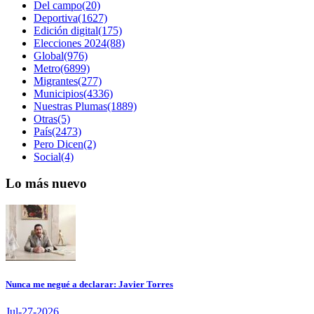
Del campo(20)
Deportiva(1627)
Edición digital(175)
Elecciones 2024(88)
Global(976)
Metro(6899)
Migrantes(277)
Municipios(4336)
Nuestras Plumas(1889)
Otras(5)
País(2473)
Pero Dicen(2)
Social(4)
Lo más nuevo
Nunca me negué a declarar: Javier Torres
Jul-27-2026