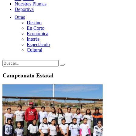
Nuestras Plumas
Deportiva
Otras
Destino
En Corto
Económica
Interés
Espectáculo
Cultural
Campeonato Estatal