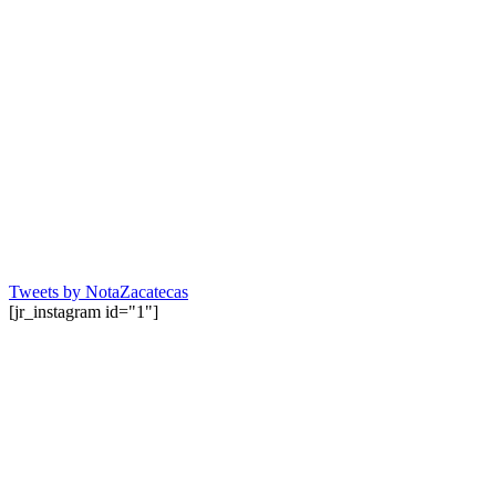
Tweets by NotaZacatecas
[jr_instagram id="1"]