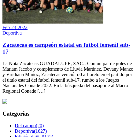
Feb-23-2022
Deportiva
Zacatecas es campeón estatal en futbol femenil sub-
17
La Nota Zacatecas GUADALUPE, ZAC.- Con un par de goles de
Mariam Jacobo y complemento de Lluvia Martínez, Devany Manzo
y Viridiana Muñoz, Zacatecas venció 5-0 a Loreto en el partido por
el título estatal del futbol femenil sub-17, rumbo a los Juegos
Nacionales Conade 2022. En la búsqueda del pasaporte al Macro
Regional Conade […]
Categorías
Del campo(20)
Deportiva(1627)
Edición digital(175)