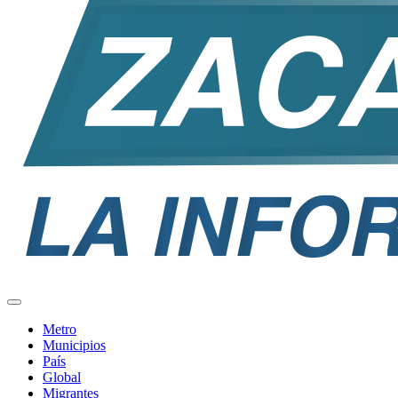
Metro
Municipios
País
Global
Migrantes