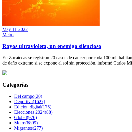
May-11-2022
Metro
Rayos ultravioleta, un enemigo silencioso
En Zacatecas se registran 20 casos de cáncer por cada 100 mil habit
de daño extremo si se expone al sol sin protección, informó Carlos M
Categorías
Del campo(20)
Deportiva(1627)
Edición digital(175)
Elecciones 2024(88)
Global(976)
Metro(6899)
Migrantes(277)