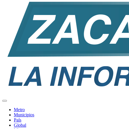
Metro
Municipios
País
Global