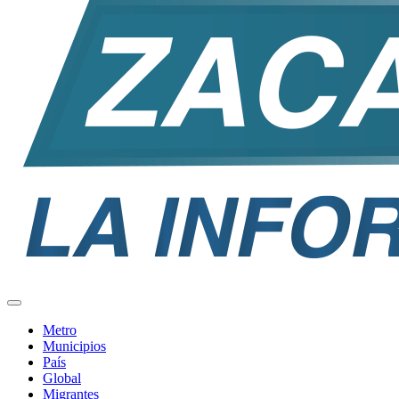
Metro
Municipios
País
Global
Migrantes