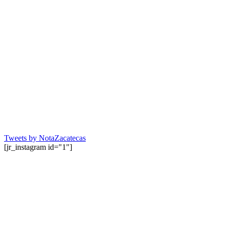
Tweets by NotaZacatecas
[jr_instagram id="1"]