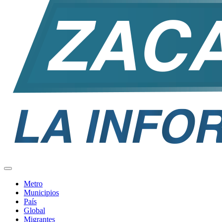
Metro
Municipios
País
Global
Migrantes