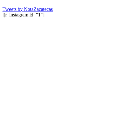
Tweets by NotaZacatecas
[jr_instagram id="1"]