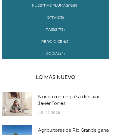
NUESTRAS PLUMAS(1889)
OTRAS(5)
PAÍS(2473)
PERO DICEN(2)
SOCIAL(4)
LO MÁS NUEVO
Nunca me negué a declarar:
Javier Torres
JUL-27-2026
Agricultores de Río Grande gana