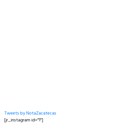
Tweets by NotaZacatecas
[jr_instagram id="1"]