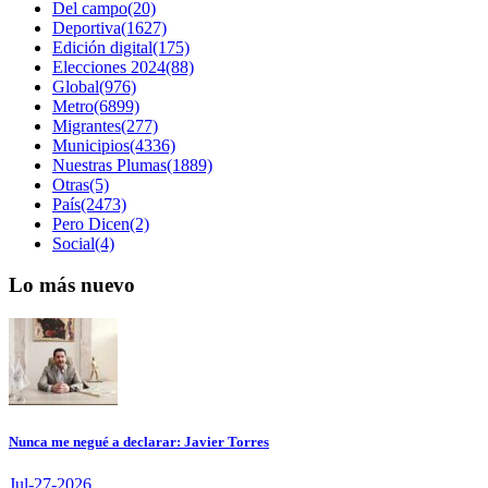
Del campo(20)
Deportiva(1627)
Edición digital(175)
Elecciones 2024(88)
Global(976)
Metro(6899)
Migrantes(277)
Municipios(4336)
Nuestras Plumas(1889)
Otras(5)
País(2473)
Pero Dicen(2)
Social(4)
Lo más nuevo
Nunca me negué a declarar: Javier Torres
Jul-27-2026