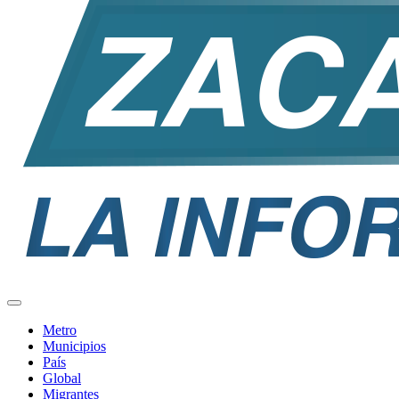
Metro
Municipios
País
Global
Migrantes