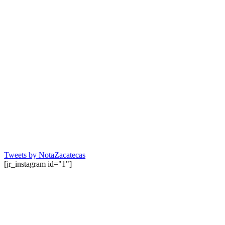
Tweets by NotaZacatecas
[jr_instagram id="1"]