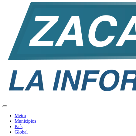
Metro
Municipios
País
Global