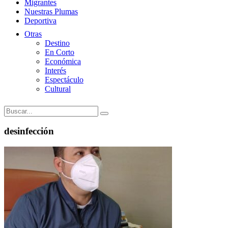
Migrantes
Nuestras Plumas
Deportiva
Otras
Destino
En Corto
Económica
Interés
Espectáculo
Cultural
desinfección