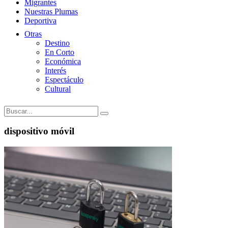
Migrantes
Nuestras Plumas
Deportiva
Otras
Destino
En Corto
Económica
Interés
Espectáculo
Cultural
dispositivo móvil