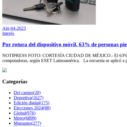
Abr-04-2023
Interés
Por rotura del dispositivo móvil, 63% de personas pi
NOTIPRESS FOTO: CORTESÍA CIUDAD DE MÉXICO.- El 63% de las pers
computadoras, según ESET Latinoamérica. La encuesta se aplicó a pe
Categorías
Del campo(20)
Deportiva(1627)
Edición digital(175)
Elecciones 2024(88)
Global(976)
Metro(6899)
Migrantes(277)