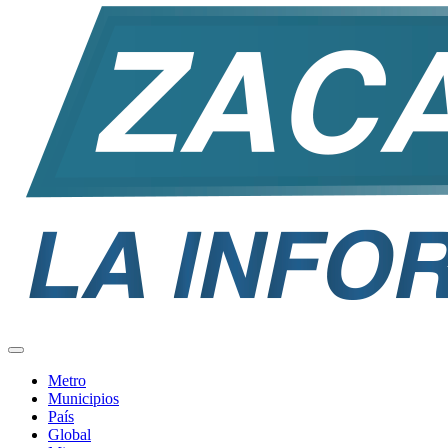
Metro
Municipios
País
Global