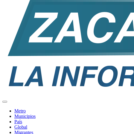
Metro
Municipios
País
Global
Migrantes