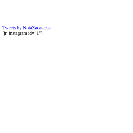
Tweets by NotaZacatecas
[jr_instagram id="1"]