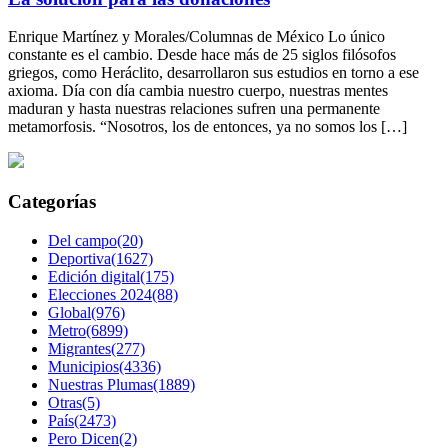
Enrique Martínez y Morales/Columnas de México Lo único
constante es el cambio. Desde hace más de 25 siglos filósofos
griegos, como Heráclito, desarrollaron sus estudios en torno a ese
axioma. Día con día cambia nuestro cuerpo, nuestras mentes
maduran y hasta nuestras relaciones sufren una permanente
metamorfosis. “Nosotros, los de entonces, ya no somos los […]
Categorías
Del campo(20)
Deportiva(1627)
Edición digital(175)
Elecciones 2024(88)
Global(976)
Metro(6899)
Migrantes(277)
Municipios(4336)
Nuestras Plumas(1889)
Otras(5)
País(2473)
Pero Dicen(2)