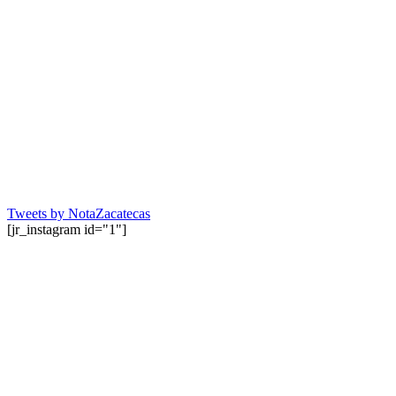
Tweets by NotaZacatecas
[jr_instagram id="1"]