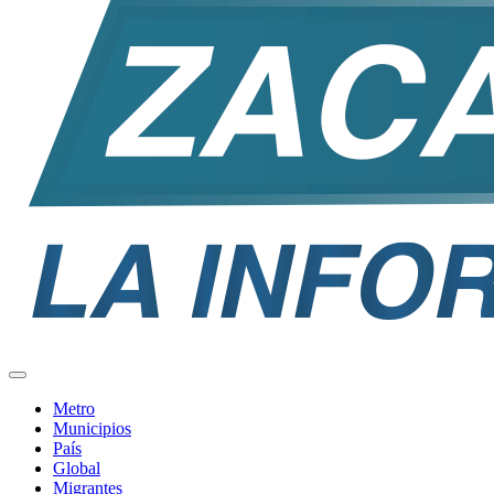
Metro
Municipios
País
Global
Migrantes