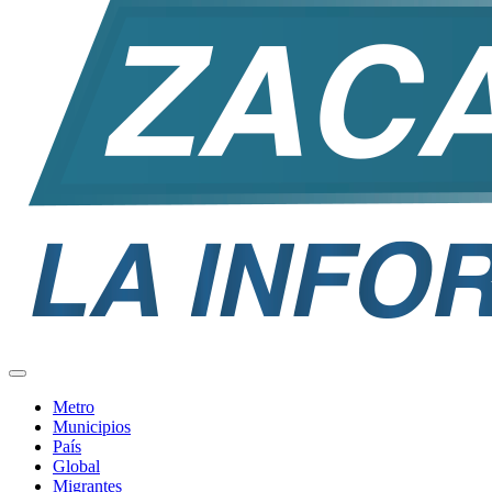
Metro
Municipios
País
Global
Migrantes