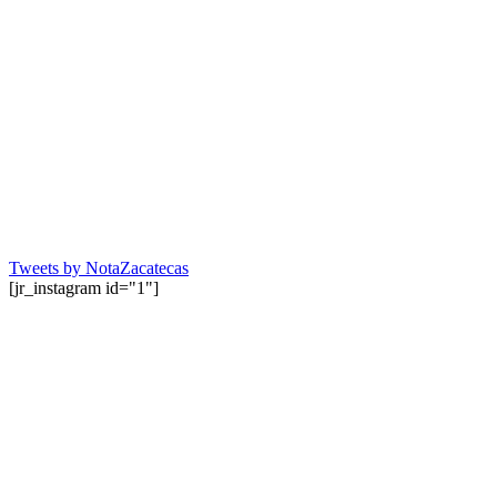
Tweets by NotaZacatecas
[jr_instagram id="1"]