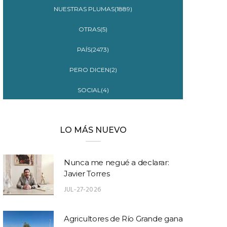
NUESTRAS PLUMAS(1889)
OTRAS(5)
PAÍS(2473)
PERO DICEN(2)
SOCIAL(4)
LO MÁS NUEVO
Nunca me negué a declarar:
Javier Torres
JUL-27-2026
Agricultores de Río Grande gana