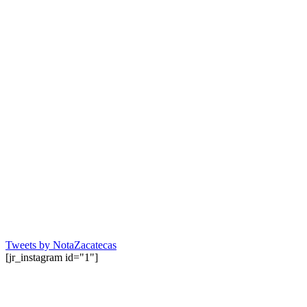
Tweets by NotaZacatecas
[jr_instagram id="1"]