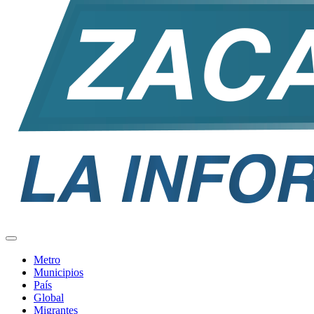
Metro
Municipios
País
Global
Migrantes