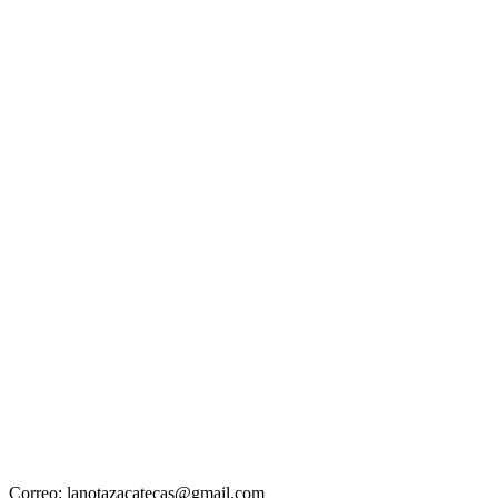
Correo: lanotazacatecas@gmail.com