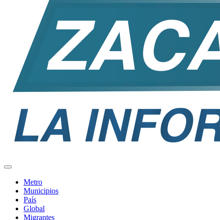
Metro
Municipios
País
Global
Migrantes