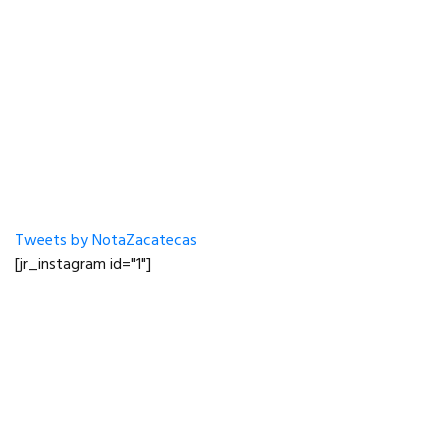
Tweets by NotaZacatecas
[jr_instagram id="1"]