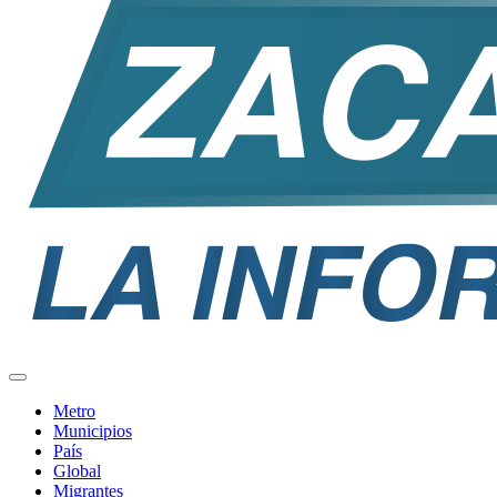
Metro
Municipios
País
Global
Migrantes