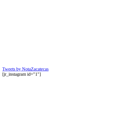
Tweets by NotaZacatecas
[jr_instagram id="1"]