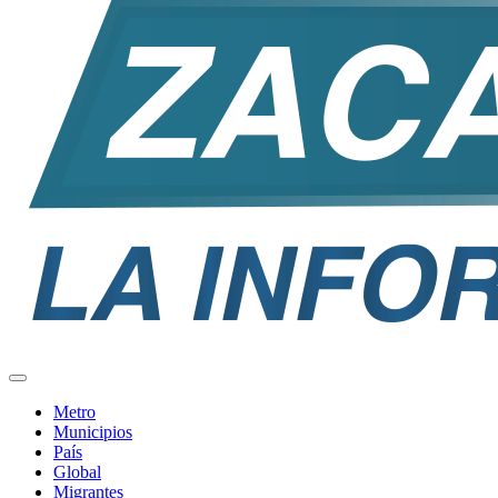
Metro
Municipios
País
Global
Migrantes