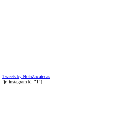
Tweets by NotaZacatecas
[jr_instagram id="1"]