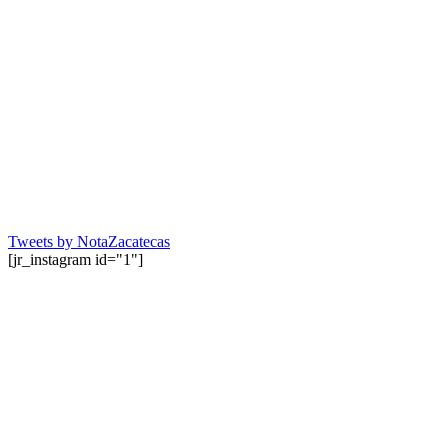
Tweets by NotaZacatecas
[jr_instagram id="1"]