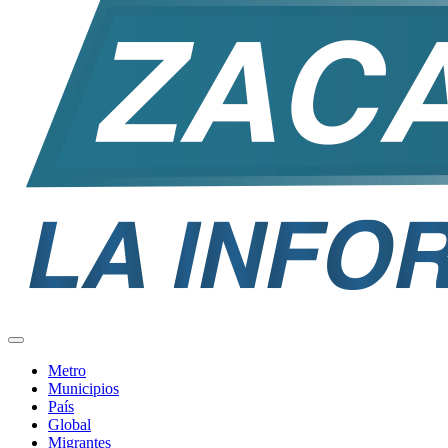
Metro
Municipios
País
Global
Migrantes