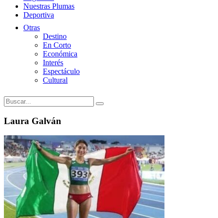
Nuestras Plumas
Deportiva
Otras
Destino
En Corto
Económica
Interés
Espectáculo
Cultural
Laura Galván