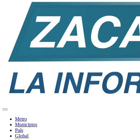
Metro
Municipios
País
Global